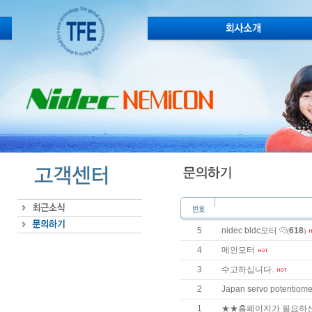
5
nidec bldc모터
618
(
)
4
메인모터
3
수고하십니다.
2
Japan servo potentio
1
★★홈페이지가 필요하신