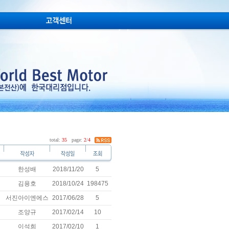
total:
35
page:
2
/
4
한성배
2018/11/20
5
김용호
2018/10/24
198475
서진아이엔에스
2017/06/28
5
조양규
2017/02/14
10
이석희
2017/02/10
1